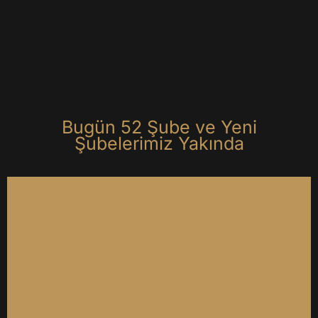
B
u
g
ü
n
5
2
Ş
u
b
e
v
e
Y
e
n
i
Ş
u
b
e
l
e
r
i
m
i
z
Y
a
k
ı
n
d
a