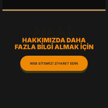
MEAT
MOOT
HAKKIMIZDA DAHA
FAZLA BILGI ALMAK İÇIN
WEB SITEMIZI ZIYARET EDIN