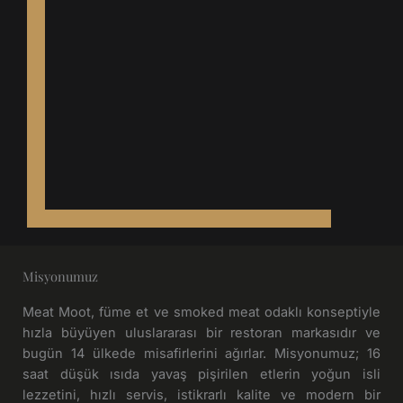
m
-
s
f
o
r
Misyonumuz
Meat Moot, füme et ve smoked meat odaklı konseptiyle
hızla büyüyen uluslararası bir restoran markasıdır ve
bugün 14 ülkede misafirlerini ağırlar. Misyonumuz; 16
saat düşük ısıda yavaş pişirilen etlerin yoğun isli
lezzetini, hızlı servis, istikrarlı kalite ve modern bir