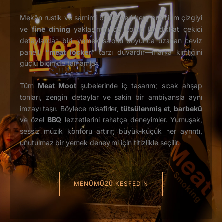
Mekân rustik ve samimi bir his verirken, premium çizgiyi
ve
fine dining
yaklaşımını da korur. En dikkat çekici
detaylardan biri, yemek salonu boyunca uzanan ceviz
panelli
“meat locker”
tarzı duvardır—marka kimliğini
güçlü biçimde tamamlar.
Tüm
Meat Moot
şubelerinde iç tasarım; sıcak ahşap
tonları, zengin detaylar ve sakin bir ambiyansla aynı
imzayı taşır. Böylece misafirler,
tütsülenmiş et
,
barbekü
ve özel
BBQ
lezzetlerini rahatça deneyimler. Yumuşak,
sessiz müzik konforu artırır; büyük-küçük her ayrıntı,
unutulmaz bir yemek deneyimi için titizlikle seçilir.
MENÜMÜZÜ KEŞFEDİN