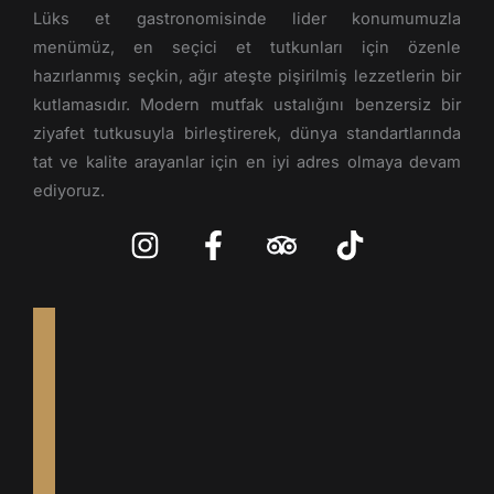
Lüks et gastronomisinde lider konumumuzla
menümüz, en seçici et tutkunları için özenle
hazırlanmış seçkin, ağır ateşte pişirilmiş lezzetlerin bir
kutlamasıdır. Modern mutfak ustalığını benzersiz bir
ziyafet tutkusuyla birleştirerek, dünya standartlarında
tat ve kalite arayanlar için en iyi adres olmaya devam
ediyoruz.
I
F
T
T
n
a
r
i
s
c
i
k
t
e
p
t
a
b
a
o
g
o
d
k
r
o
v
a
k
i