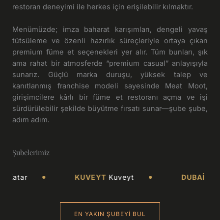
restoran deneyimi ile herkes için erişilebilir kılmaktır.
Menümüzde; imza baharat karışımları, dengeli yavaş
tütsüleme ve özenli hazırlık süreçleriyle ortaya çıkan
premium füme et seçenekleri yer alır. Tüm bunları, şık
ama rahat bir atmosferde “premium casual” anlayışıyla
sunarız. Güçlü marka duruşu, yüksek talep ve
kanıtlanmış franchise modeli sayesinde Meat Moot,
girişimcilere kârlı bir füme et restoranı açma ve işi
sürdürülebilir şekilde büyütme fırsatı sunar—şube şube,
adım adım.
Şubelerimiz
tar
KUVEYT
Kuveyt
DUBAI
Birleşik
EN YAKIN ŞUBEYI BUL