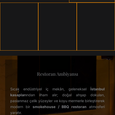
Restoran Ambiyansı
Sıcak endüstriyel iç mekân, geleneksel
İstanbul
kasapları
ndan ilham alır; doğal ahşap dokuları,
paslanmaz çelik yüzeyler ve koyu mermerle birleştirerek
modern bir
smokehouse / BBQ restoran
atmosferi
yaratır.