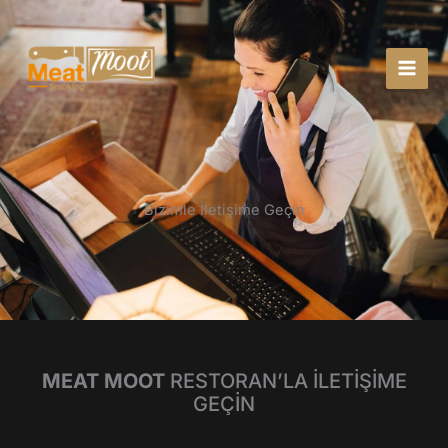
İçeriğe
atla
Bizimle İletişime Geçin
MEAT MOOT
RESTORAN’LA İLETİŞİME
GEÇİN