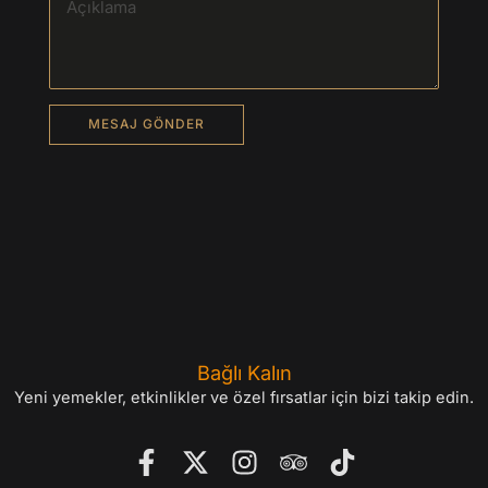
P
l
e
a
s
e
l
e
a
v
e
Bağlı Kalın
t
Yeni yemekler, etkinlikler ve özel fırsatlar için bizi takip edin.
h
i
s