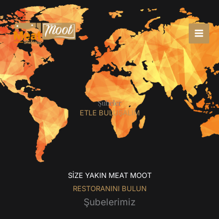
İçeriğe
atla
Şubeler
ETLE BULUŞALIM
SİZE YAKIN MEAT MOOT
RESTORANINI BULUN
Şubelerimiz