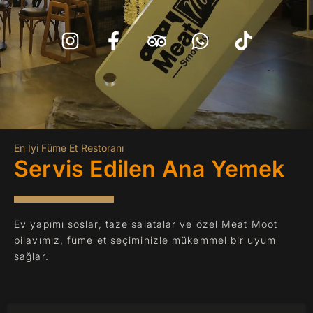
n
a
r
h
i
s
c
i
a
k
t
e
p
t
t
a
b
a
s
o
g
o
d
a
k
r
o
v
p
a
k
i
p
m
-
s
En İyi Füme Et Restoranı
Servis Edilen Ana Yemek
f
o
r
Ev yapımı soslar, taze salatalar ve özel Meat Moot
pilavımız, füme et seçiminizle mükemmel bir uyum
sağlar.