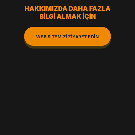
MOOT
HAKKIMIZDA DAHA FAZLA
BILGI ALMAK İÇIN
WEB SITEMIZI ZIYARET EDIN