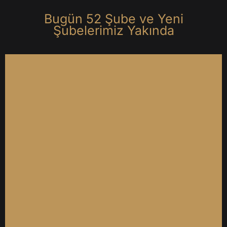
B
u
g
ü
n
5
2
Ş
u
b
e
v
e
Y
e
n
i
Ş
u
b
e
l
e
r
i
m
i
z
Y
a
k
ı
n
d
a