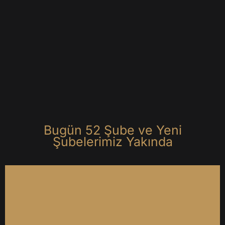
B
u
g
ü
n
5
2
Ş
u
b
e
v
e
Y
e
n
i
Ş
u
b
e
l
e
r
i
m
i
z
Y
a
k
ı
n
d
a