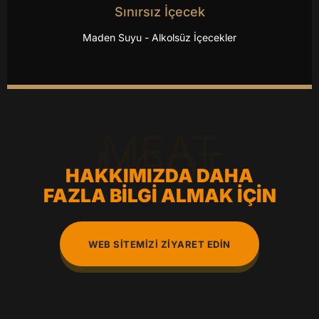
Sınırsız İçecek
Maden Suyu - Alkolsüz İçecekler
MEAT
MOOT
HAKKIMIZDA DAHA
FAZLA BILGI ALMAK İÇIN
WEB SITEMIZI ZIYARET EDIN