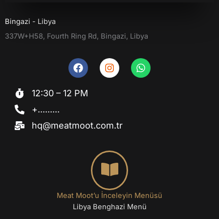
Bingazi - Libya
337W+H58, Fourth Ring Rd, Bingazi, Libya
F
I
W
a
n
h
c
s
a
12:30 – 12 PM
e
t
t
b
a
s
+.........
o
g
a
hq@meatmoot.com.tr
o
r
p
k
a
p
m
Meat Moot’u İnceleyin Menüsü
Libya Benghazi Menü