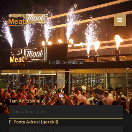
İçeriğe
atla
Bayilik Sorgulama
BAYILIK BAŞVURU FORMU
FRANCHISE
Tam Ad (zorunlu)
E-Posta Adresi (gerekli)