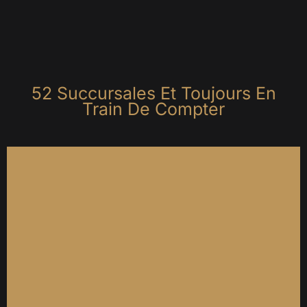
5
2
S
u
c
c
u
r
s
a
l
e
s
E
t
T
o
u
j
o
u
r
s
E
n
T
r
a
i
n
D
e
C
o
m
p
t
e
r