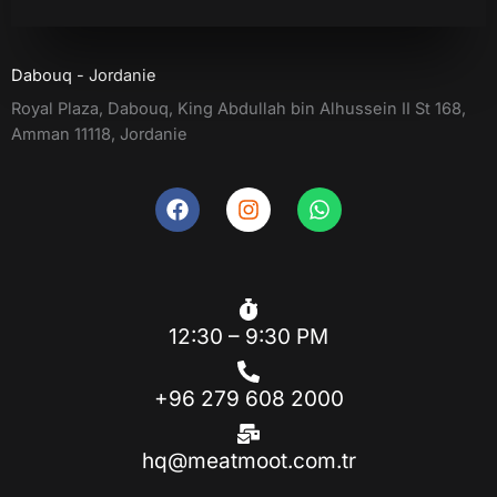
Dabouq - Jordanie
Royal Plaza, Dabouq, King Abdullah bin Alhussein II St 168,
Amman 11118, Jordanie
F
I
W
a
n
h
c
s
a
e
t
t
b
a
s
o
g
a
12:30 – 9:30 PM
o
r
p
k
a
p
m
+96 279 608 2000
hq@meatmoot.com.tr